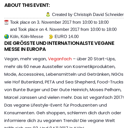
ABOUT THIS EVENT:
Created by Christoph David Schneider
Took place on
3. November 2017
from
10:00
to
18:00
and
Took place on
4. November 2017
from
10:00
to
18:00
Köln, Köln-Messe
EURO 14.00
DIE GRÖSSTE UND INTERNATIONALSTE VEGANE M
ESSE IN EUROPA
Vegan, mehr vegan,
Veganfach
– über 20 Start-Ups,
mehr als 60 neue Aussteller von Kosmetikprodukten,
Mode, Accessoires, Lebensmitteln und Getränken, NGOs
wie Hof Butenland, PETA und Sea Shepherd, Food-Trucks
von Bunte Burger und Der Gute Heinrich, Moses Pelham,
Marcel Janssen und vielen mehr. Das ist veganfach 2017!
Das vegane Lifestyle-Event für Produzenten und
Konsumenten. Geh shoppen, schlemm dich durch oder
informiere dich zu veganen Trends! Die vegane Welt