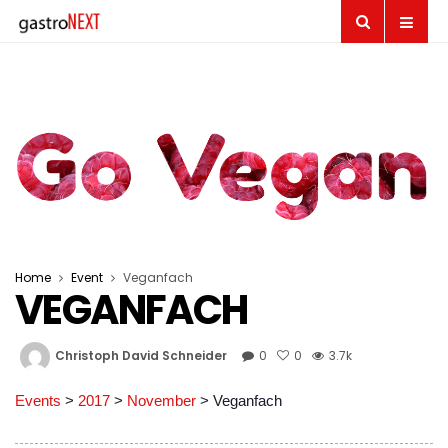
Home
Event
Veganfach
VEGANFACH
Christoph David Schneider
0
0
3.7k
Events
>
2017
>
November
>
Veganfach