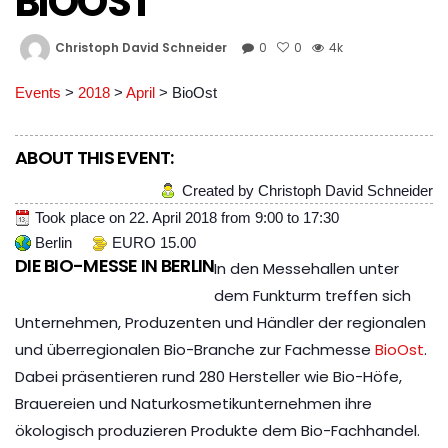
BIOOST
Christoph David Schneider
0
0
4k
Events
>
2018
>
April
>
BioOst
ABOUT THIS EVENT:
Created by Christoph David Schneider
Took place on
22. April 2018
from
9:00
to
17:30
Berlin
EURO 15.00
DIE BIO-MESSE IN BERLIN
In den Messehallen unter
dem Funkturm treffen sich
Unternehmen, Produzenten und Händler der regionalen
und überregionalen Bio-Branche zur Fachmesse
BioOst
.
Dabei präsentieren rund 280 Hersteller wie Bio-Höfe,
Brauereien und Naturkosmetikunternehmen ihre
ökologisch produzieren Produkte dem Bio-Fachhandel.