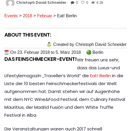
Christoph David Schneider
0
0
4.3k
Events
>
2018
>
Februar
>
Eat! Berlin
ABOUT THIS EVENT:
Created by Christoph David Schneider
On
23. Februar 2018
to
5. März 2018
Berlin
DAS FEINSCHMECKER-EVENT!
Wir freuen uns sehr,
dass das Luxus-und
Lifestylemagazin „Traveller’s World“ die
Eat! Berlin
in die
Liste der 10 besten Feinschmeckerfestivals der Welt
aufgenommen hat. Damit stehen wir auf Augenhöhe
mit dem NYC Wine&Food Festival, dem Culinary Festival
Mauritius, der Madrid Fusión und dem White Truffle
Festival in Alba.
Die Veranstaltungen waren auch 2017 schnell