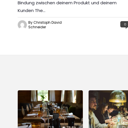
Bindung zwischen deinem Produkt und deinem
Kunden The…
By Christoph David
0
Schneider
17k
5
76.6k
1