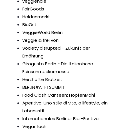
veggienale
FairGoods
Heldenmarkt
BioOst
VeggieWorld Berlin
veggie & frei von
Society disrupted - Zukunft der
Ernährung
Girogusto Berlin - Die Italienische
Feinschmeckermesse
Herzhafte Brotzeit
BERLIN#ATFTSUMMIT
Food Clash Canteen: HopfenMahl
Aperitivo: Uno stile di vita, a lifestyle, ein
Lebensstil
Internationales Berliner Bier-Festival
Veganfach