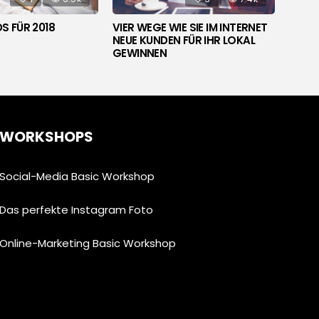
S FÜR 2018
VIER WEGE WIE SIE IM INTERNET
ONLIN
NEUE KUNDEN FÜR IHR LOKAL
WIE 
GEWINNEN
ANBIE
WORKSHOPS
Social-Media Basic Workshop
Das perfekte Instagram Foto
Online-Marketing Basic Workshop