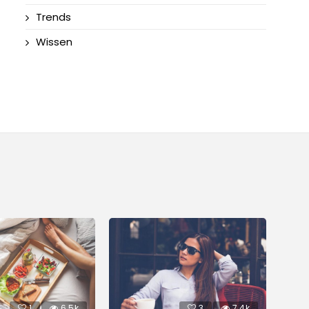
Trends
Wissen
1
6.5k
3
7.4k